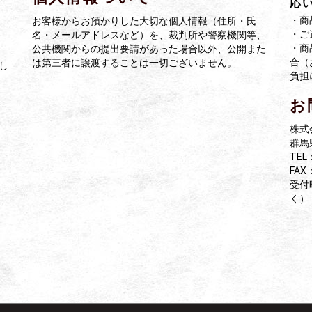
応
・商
お客様からお預かりした大切な個人情報（住所・氏
・ご
名・メールアドレスなど）を、裁判所や警察機関等、
・商
公共機関からの提出要請があった場合以外、公開また
合（
は第三者に譲渡することは一切ございません。
し
負担
お
株式
群馬
TEL
FAX：
受付
く）