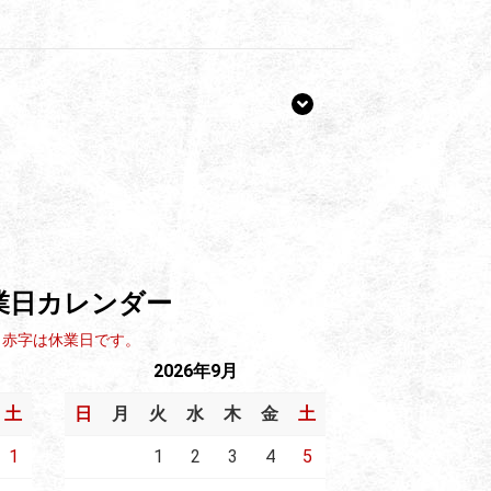
業日カレンダー
※ 赤字は休業日です。
2026年9月
土
日
月
火
水
木
金
土
1
1
2
3
4
5