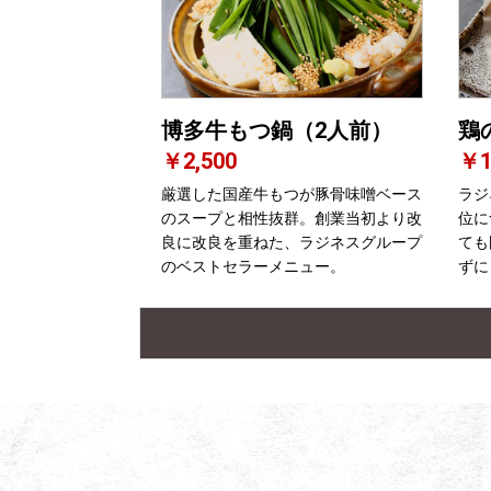
博多牛もつ鍋（2人前）
鶏
￥2,500
￥1
厳選した国産牛もつが豚骨味噌ベース
ラジ
のスープと相性抜群。創業当初より改
位に
良に改良を重ねた、ラジネスグループ
ても
のベストセラーメニュー。
ずに